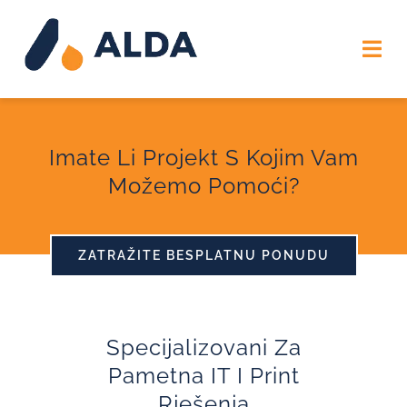
Skip
to
Togg
content
Navi
O NAMA
Imate Li Projekt S Kojim Vam
USLUGE
Možemo Pomoći?
USLUŽNA RJEŠENJA
ZATRAŽITE BESPLATNU PONUDU
KONTAKT
Specijalizovani Za
Pametna IT I Print
Rješenja