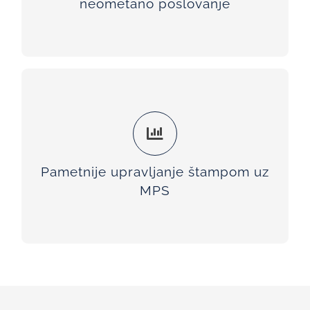
neometano poslovanje
KONTAKT
Sa rastućim troškovima štampe, potreba za
optimizacijom postaje sve veća. Naš MPS servis
omogućava konsolidaciju ispisne infrastrukture i
resursa, jer više ne znači uvijek i bolje.
Pametnije upravljanje štampom uz
MPS
KONTAKT