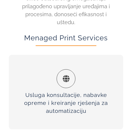
prilagođeno upravljanje uređajima i
procesima, donoseći efikasnost i
uštedu.
Menaged Print Services
Nudimo sveobuhvatnu uslugu, uključujući
konsultacije, nabavku opreme i kreiranje
jedinstvenih rješenja za automatizaciju, kontrolu i
Usluga konsultacije, nabavke
bezbjednost ispisnih sistema
opreme i kreiranje rješenja za
automatizaciju
KONTAKT